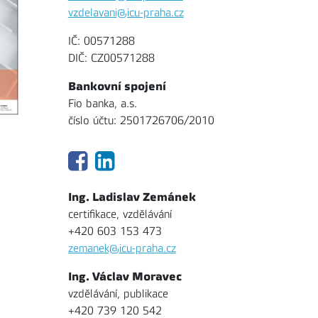
vzdelavani@icu-praha.cz
IČ: 00571288
DIČ: CZ00571288
Bankovní spojení
Fio banka, a.s.
číslo účtu: 2501726706/2010
Ing. Ladislav Zemánek
certifikace, vzdělávání
+420 603 153 473
zemanek@icu-praha.cz
Ing. Václav Moravec
vzdělávání, publikace
+420 739 120 542