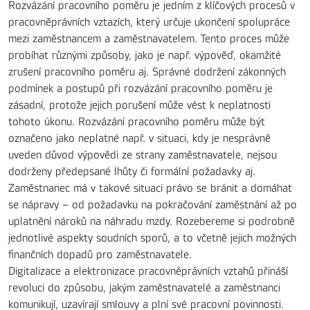
Rozvázání pracovního poměru je jedním z klíčových procesů v
pracovněprávních vztazích, který určuje ukončení spolupráce
mezi zaměstnancem a zaměstnavatelem. Tento proces může
probíhat různými způsoby, jako je např. výpověď, okamžité
zrušení pracovního poměru aj. Správné dodržení zákonných
podmínek a postupů při rozvázání pracovního poměru je
zásadní, protože jejich porušení může vést k neplatnosti
tohoto úkonu. Rozvázání pracovního poměru může být
označeno jako neplatné např. v situaci, kdy je nesprávně
uveden důvod výpovědi ze strany zaměstnavatele, nejsou
dodrženy předepsané lhůty či formální požadavky aj.
Zaměstnanec má v takové situaci právo se bránit a domáhat
se nápravy – od požadavku na pokračování zaměstnání až po
uplatnění nároků na náhradu mzdy. Rozebereme si podrobně
jednotlivé aspekty soudních sporů, a to včetně jejich možných
finančních dopadů pro zaměstnavatele.
Digitalizace a elektronizace pracovněprávních vztahů přináší
revoluci do způsobu, jakým zaměstnavatelé a zaměstnanci
komunikují, uzavírají smlouvy a plní své pracovní povinnosti.