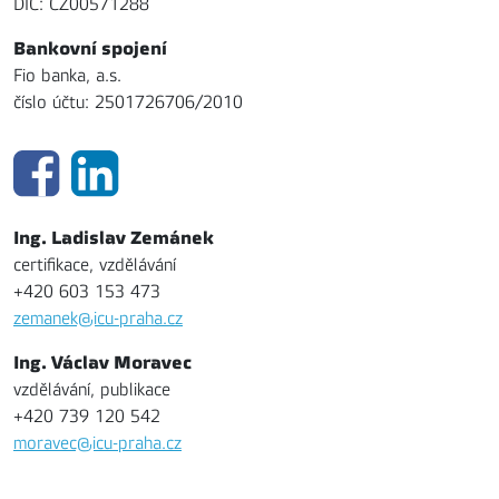
DIČ: CZ00571288
Bankovní spojení
Fio banka, a.s.
číslo účtu: 2501726706/2010
Ing. Ladislav Zemánek
certifikace, vzdělávání
+420 603 153 473
zemanek@icu-praha.cz
Ing. Václav Moravec
vzdělávání, publikace
+420 739 120 542
moravec@icu-praha.cz