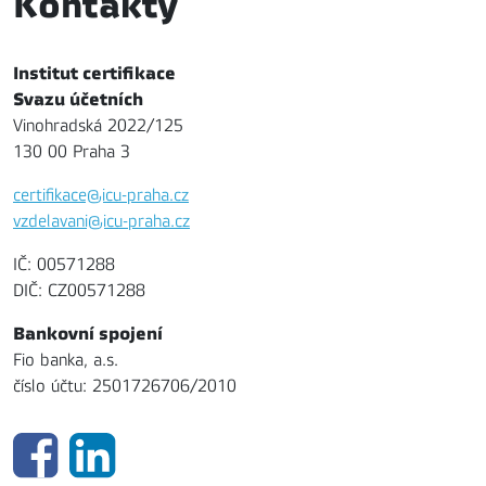
Kontakty
Institut certifikace
Svazu účetních
Vinohradská 2022/125
130 00 Praha 3
certifikace@icu-praha.cz
vzdelavani@icu-praha.cz
IČ: 00571288
DIČ: CZ00571288
Bankovní spojení
Fio banka, a.s.
číslo účtu: 2501726706/2010